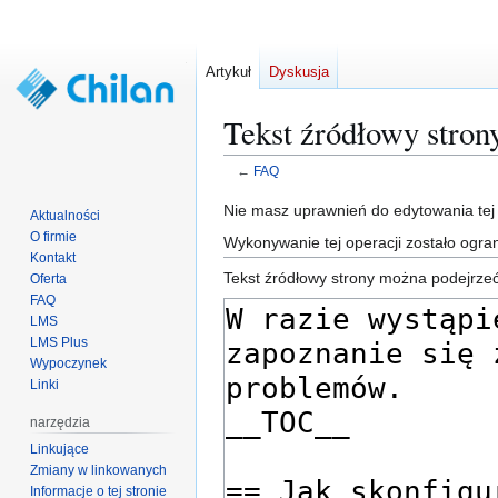
Artykuł
Dyskusja
Tekst źródłowy stro
←
FAQ
Przejdź
Przejdź
Nie masz uprawnień do edytowania tej
Aktualności
do
do
O firmie
Wykonywanie tej operacji zostało ogr
nawigacji
wyszukiwania
Kontakt
Tekst źródłowy strony można podejrzeć
Oferta
FAQ
LMS
LMS Plus
Wypoczynek
Linki
narzędzia
Linkujące
Zmiany w linkowanych
Informacje o tej stronie