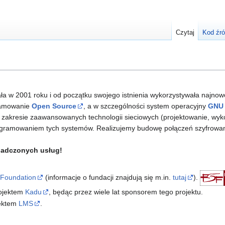
Czytaj
Kod źr
ała w 2001 roku i od początku swojego istnienia wykorzystywała najnow
gramowanie
Open Source
, a w szczególności system operacyjny
GNU
w zakresie zaawansowanych technologii sieciowych (projektowanie, wy
ogramowaniem tych systemów. Realizujemy budowę połączeń szyfrowa
iadczonych usług!
 Foundation
(informacje o fundacji znajdują się m.in.
tutaj
).
rojektem
Kadu
, będąc przez wiele lat sponsorem tego projektu.
jektem
LMS
.