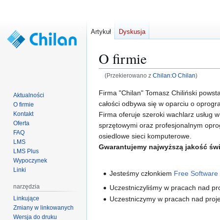
Artykuł
Dyskusja
O firmie
(Przekierowano z
Chilan:O Chilan
)
Przejdź
Przejdź
Firma "Chilan" Tomasz Chiliński powst
Aktualności
do
do
całości odbywa się w oparciu o opro
O firmie
nawigacji
wyszukiwania
Firma oferuje szeroki wachlarz usług 
Kontakt
Oferta
sprzętowymi oraz profesjonalnym opr
FAQ
osiedlowe sieci komputerowe.
LMS
Gwarantujemy najwyższą jakość św
LMS Plus
Wypoczynek
Linki
Jesteśmy członkiem
Free Software
narzędzia
Uczestniczyliśmy w pracach nad p
Linkujące
Uczestniczymy w pracach nad pro
Zmiany w linkowanych
Wersja do druku