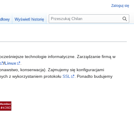
Zaloguj się
S
ódłowy
Wyświetl historię
z
u
k
a
j
ocześniejsze technologie informatyczne. Zarządzanie firmą w
/
Linux
.
konawstwo, konserwacja). Zajmujemy się konfiguracjami
nych z wykorzystaniem protokołu
SSL
. Ponadto budujemy